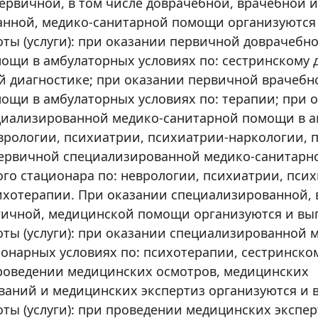
ервичной, в том числе доврачебной, врачебной и
анной, медико-санитарной помощи организуются
ты (услуги): при оказании первичной доврачебн
ощи в амбулаторных условиях по: сестринскому д
 диагностике; при оказании первичной врачебн
ощи в амбулаторных условиях по: терапии; при 
циализированной медико-санитарной помощи в 
еврологии, психиатрии, психиатрии-наркологии, 
первичной специализированной медико-санитарн
ого стационара по: неврологии, психиатрии, пси
ихотерапии. При оказании специализированной, 
гичной, медицинской помощи организуются и вы
ты (услуги): при оказании специализированной 
онарных условиях по: психотерапии, сестринском
роведении медицинских осмотров, медицинских
ваний и медицинских экспертиз организуются и
ты (услуги): при проведении медицинских экспер