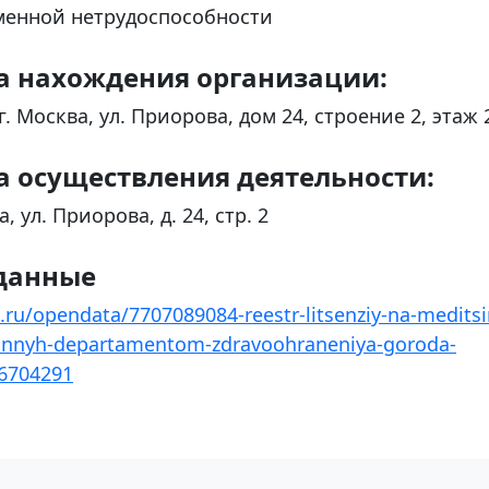
менной нетрудоспособности
а нахождения организации:
 г. Москва, ул. Приорова, дом 24, строение 2, этаж
а осуществления деятельности:
а, ул. Приорова, д. 24, стр. 2
данные
.ru/opendata/7707089084-reestr-litsenziy-na-medits
annyh-departamentom-zdravoohraneniya-goroda-
6704291