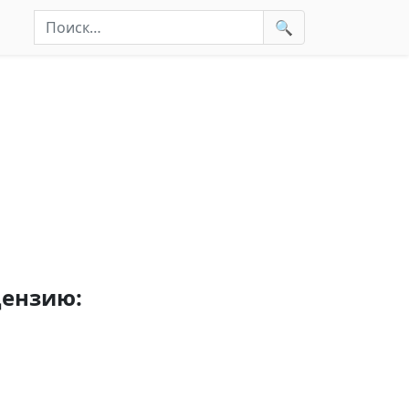
Найти:
🔍
цензию: