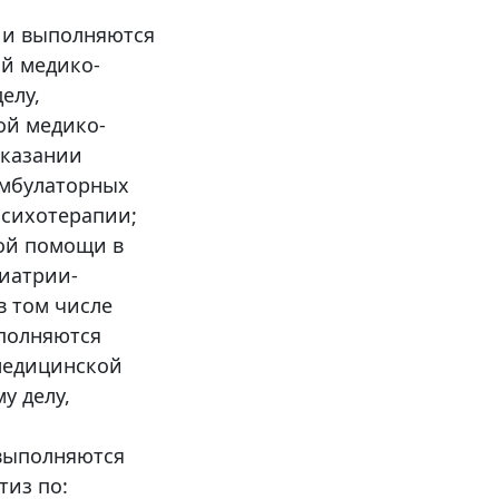
 и выполняются
ой медико-
елу,
ой медико-
оказании
амбулаторных
психотерапии;
ой помощи в
хиатрии-
в том числе
полняются
медицинской
у делу,
 выполняются
тиз по: