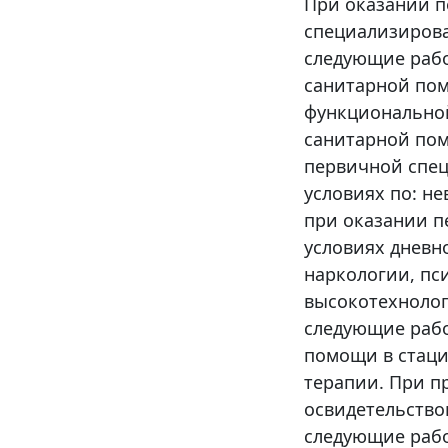
При оказании п
специализиров
следующие рабо
санитарной пом
функциональной
санитарной пом
первичной спе
условиях по: н
при оказании 
условиях дневн
наркологии, пс
высокотехноло
следующие рабо
помощи в стаци
терапии. При п
освидетельство
следующие рабо